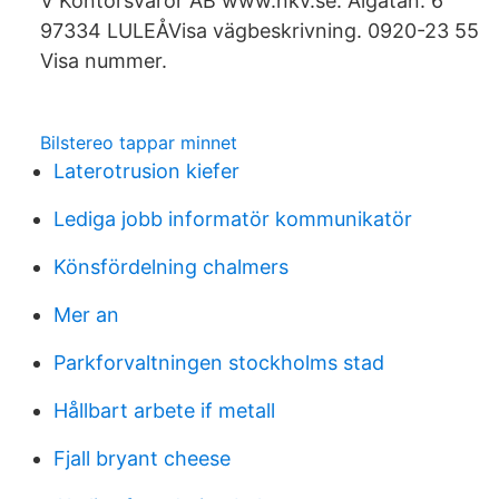
V Kontorsvaror AB www.nkv.se. Ålgatan. 6
97334 LULEÅVisa vägbeskrivning. 0920-23 55
Visa nummer.
Bilstereo tappar minnet
Laterotrusion kiefer
Lediga jobb informatör kommunikatör
Könsfördelning chalmers
Mer an
Parkforvaltningen stockholms stad
Hållbart arbete if metall
Fjall bryant cheese