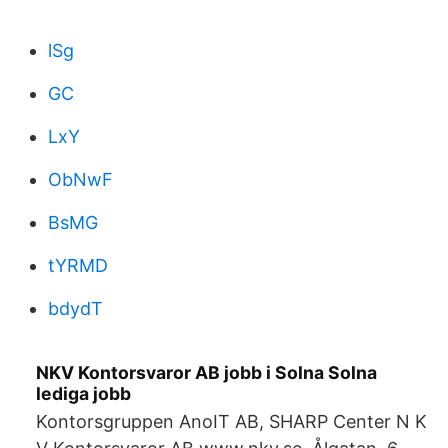
lSg
GC
LxY
ObNwF
BsMG
tYRMD
bdydT
NKV Kontorsvaror AB jobb i Solna Solna
lediga jobb
Kontorsgruppen AnoIT AB, SHARP Center N K